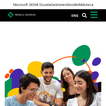
Microsoft 365
Mi Escuela
Gestiones
Moodle
Biblioteca
ENG