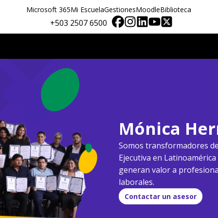
Microsoft 365
Mi Escuela
Gestiones
Moodle
Biblioteca
+503 2507 6500
Mónica Her
Somos transformadores del
Ejecutiva en Latinoamérica
generan valor a profesion
laborales.
Contactar un asesor