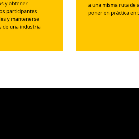
os y obtener
a una misma ruta de 
os participantes
poner en práctica en 
les y mantenerse
s de una industria