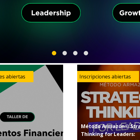
Método Armazón® Stra
Thinking for Leaders: