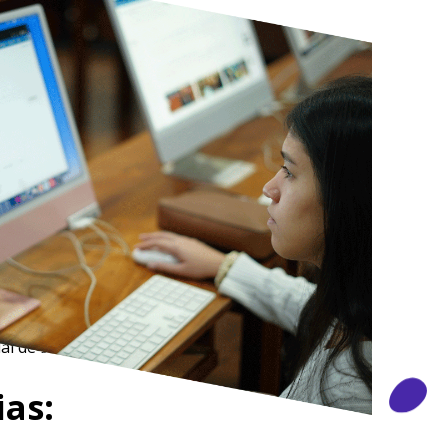
 de educación
rporación de estudios en el
n corresponda. Además, si algún
l de acuerdo con la ley
ias: