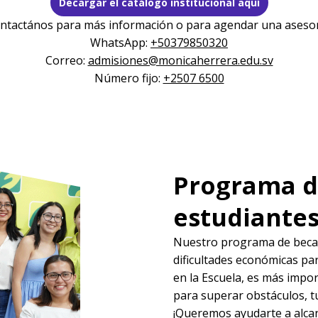
Decargar el catálogo institucional aquí
ntactános para más información o para agendar una asesor
WhatsApp:
+50379850320
Correo:
admisiones@monicaherrera.edu.sv
Número fijo:
+2507 6500
Programa d
estudiante
Nuestro programa de becas
dificultades económicas para
en la Escuela, es más impo
para superar obstáculos, t
¡Queremos ayudarte a alcan