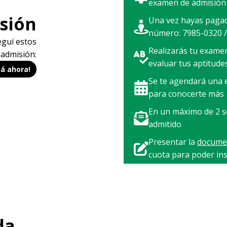
examen de admisión
sión
Una vez hayas pagad
número: 7985-0320 /
eguí estos
Realizarás tu examen
 admisión:
evaluar tus aptitude
cá ahora!
Se te agendará una e
para conocerte más
En un máximo de 2 se
admitido
Presentar la
documen
cuota para poder ins
da