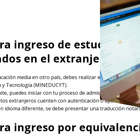
ra ingreso de estudiantes
dos en el extranjero:
ucación media en otro país, debes realizar el trámite de inco
ia y Tecnología (MINEDUCYT).
ite, puedes iniciar con tu proceso de admisión
aquí
.
os extranjeros cuenten con autenticación o apostilla segú
 idioma diferente, se debe presentar una traducción notaria
ra ingreso por equivalenc