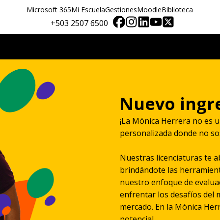
Microsoft 365
Mi Escuela
Gestiones
Moodle
Biblioteca
+503 2507 6500
Nuevo ingr
¡La Mónica Herrera no es 
personalizada donde no so
Nuestras licenciaturas te 
brindándote las herramient
nuestro enfoque de evalua
enfrentar los desafíos del 
mercado. En la Mónica Her
potencial.