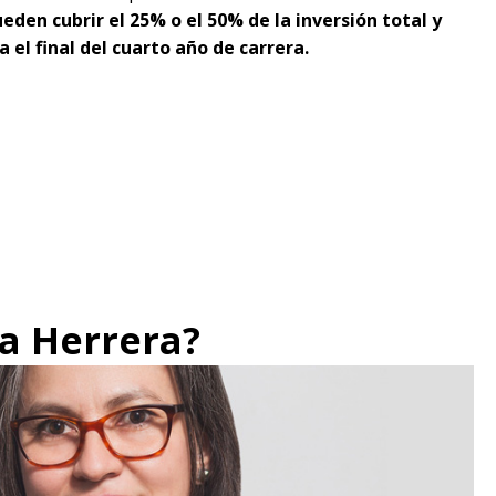
eden cubrir el 25% o el 50% de la inversión total y
el final del cuarto año de carrera.
ca Herrera?
"L
co
Lo
ex