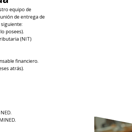
stro equipo de
eunión de entrega de
siguiente:
lo posees).
ributaria (NIT)
sable financiero.
ses atrás).
MINED.
 MINED.