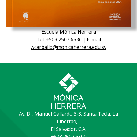
Contacto
Willian Carballo
Director de Investigación Institucional
Escuela Mónica Herrera
Tel.
+503 2507 6536
| E-mail
wcarballo@monicaherrera.edu.sv
Av. Dr. Manuel Gallardo 3-3, Santa Tecla, La
Libertad,
El Salvador, C.A.
+503 2507 6500