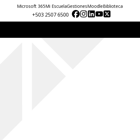
Microsoft 365
Mi Escuela
Gestiones
Moodle
Biblioteca
+503 2507 6500