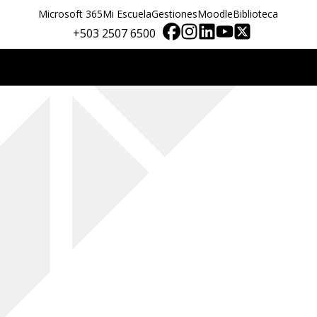
Microsoft 365
Mi Escuela
Gestiones
Moodle
Biblioteca
+503 2507 6500