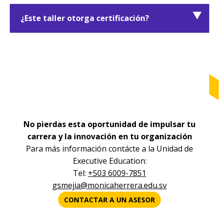
Fortalecerás tu pensamiento creativo
estratégico, mejorarás la toma de decisiones y
¿Este taller otorga certificación?
desarrollarás propuestas de valor diferenciadas.
Sí. Al completar el 90% de participación y las
actividades prácticas, recibirás una
microcredencial avalada por la Escuela Mónica
Herrera – Executive Education.
No pierdas esta oportunidad de impulsar tu
carrera y la innovación en tu organización
Para más información contácte a la Unidad de
Executive Education:
Tel:
+503 6009-7851
gsmejia@monicaherrera.edu.sv
CONTACTAR A UN ASESOR