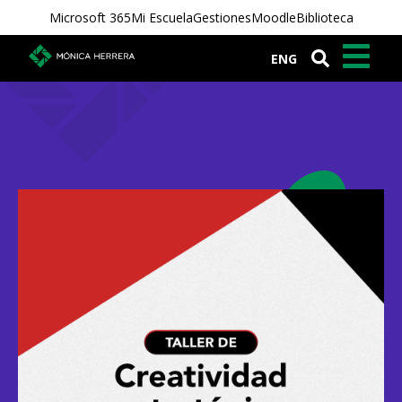
Microsoft 365
Mi Escuela
Gestiones
Moodle
Biblioteca
ENG