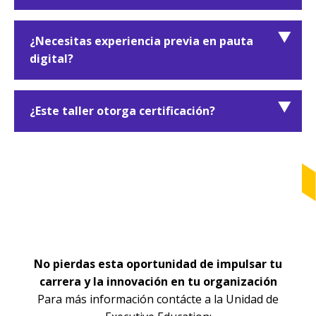
Está dirigido a profesionales de marketing,
emprendedores, community managers,
¿Necesitas experiencia previa en pauta
ejecutivos comerciales y personas que gestionan
digital?
campañas de pauta digital.
No es indispensable. El taller inicia con
fundamentos clave y avanza hacia la
¿Este taller otorga certificación?
optimización y análisis de campañas.
Sí. Al completar el 90% de participación y las
actividades prácticas, recibirás una
microcredencial avalada por la Escuela Mónica
Herrera – Executive Education.
No pierdas esta oportunidad de impulsar tu
carrera y la innovación en tu organización
Para más información contácte a la Unidad de