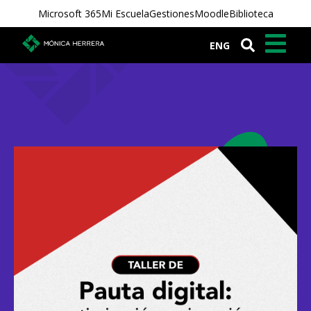
Microsoft 365
Mi Escuela
Gestiones
Moodle
Biblioteca
ENG