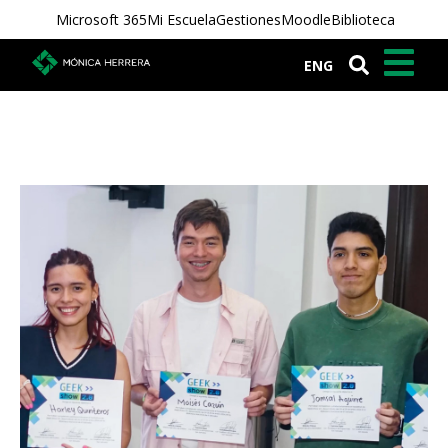
Microsoft 365
Mi Escuela
Gestiones
Moodle
Biblioteca
ENG