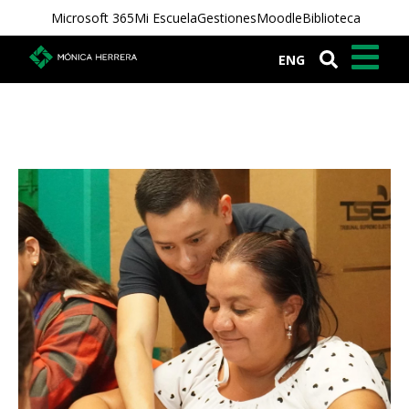
Microsoft 365
Mi Escuela
Gestiones
Moodle
Biblioteca
ENG