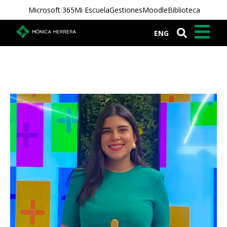
Microsoft 365
Mi Escuela
Gestiones
Moodle
Biblioteca
ENG