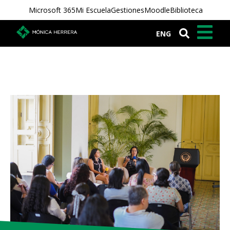
Microsoft 365
Mi Escuela
Gestiones
Moodle
Biblioteca
ENG