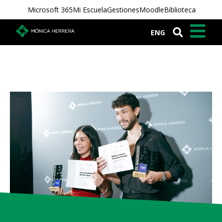
Microsoft 365
Mi Escuela
Gestiones
Moodle
Biblioteca
ENG