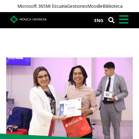
Microsoft 365
Mi Escuela
Gestiones
Moodle
Biblioteca
ENG