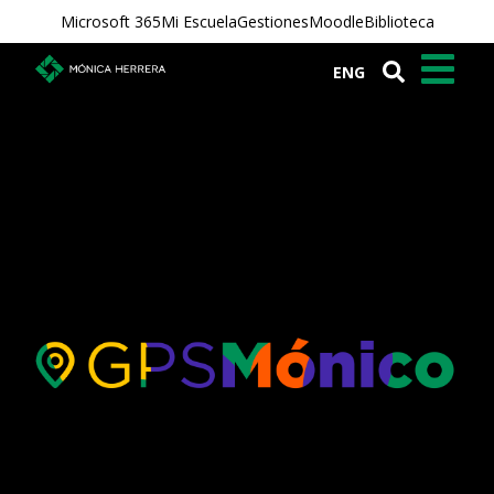
Microsoft 365
Mi Escuela
Gestiones
Moodle
Biblioteca
ENG