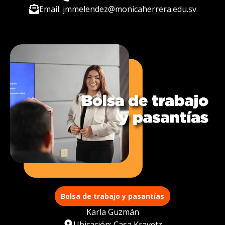
Email: jmmelendez@monicaherrera.edu.sv
Bolsa de trabajo y pasantías
Karla Guzmán
Ubicación: Casa Kravetz